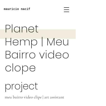
mauricio nacif
Planet
Hemp | Meu
Bairro video
clope
project
meu bairro video clipe | art assistant